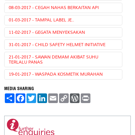
08-03-2017 - CEGAH NAHAS BERKAITAN API
01-03-2017 - TAMPAL LABEL JE..
11-02-2017 - GEGATA MENYEKSAKAN
31-01-2017 - CHILD SAFETY HELMET INITIATIVE
21-01-2017 - SAWAN DEMAM AKIBAT SUHU
TERLALU PANAS
19-01-2017 - WASPADA KOSMETIK MURAHAN
MEDIA SHARING
S
F
T
L
E
C
W
P
h
a
w
i
m
o
o
r
a
c
i
n
a
p
r
i
r
e
t
k
i
y
d
n
e
b
t
e
l
L
P
t
o
e
d
i
r
o
r
I
n
e
k
n
k
s
s