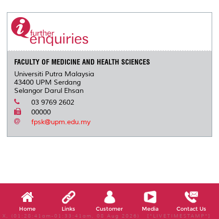
r
e
t
k
i
y
d
n
e
b
t
e
l
L
P
t
o
e
d
i
r
o
r
I
n
e
k
n
k
s
s
FACULTY OF MEDICINE AND HEALTH SCIENCES
Universiti Putra Malaysia
43400 UPM Serdang
Selangor Darul Ehsan
03 9769 2602
00000
fpsk@upm.edu.my
Home
Links
Customer
Media
Contact Us
X, (01:28:41am-01:33:41am, 08 Aug 2026) [*LIVETIMESTAMP*]