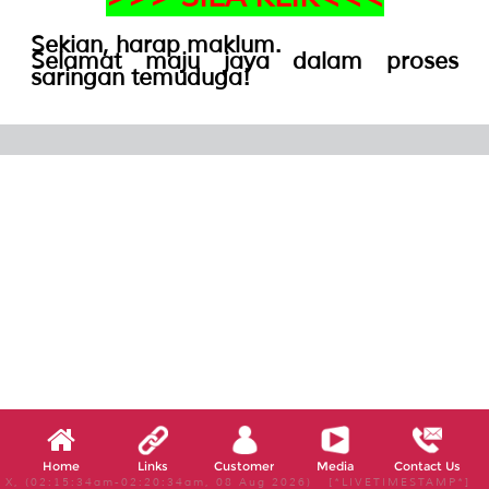
Sekian, harap maklum.
Selamat maju jaya dalam proses
saringan temuduga!
Home
Links
Customer
Media
Contact Us
X, (02:15:34am-02:20:34am, 08 Aug 2026) [*LIVETIMESTAMP*]