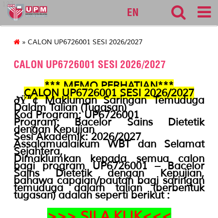
127
EN
» CALON UP6726001 SESI 2026/2027
CALON UP6726001 SESI 2026/2027
*** MEMO PERHATIAN***
CALON UP6726001 SESI 2026/2027
ðŸ“¢
Makluman Saringan Temuduga
Dalam Talian (Tugasan)
Kod Program:
UP6726001
Program:
Bacelor Sains Dietetik
dengan Kepujian
Sesi Akademik:
2026/2027
Assalamualaikum WBT dan Selamat
Sejahtera,
Dimaklumkan kepada semua calon
bagi program
UP6726001 – Bacelor
Sains Dietetik dengan Kepujian
,
bahawa
capaian/pautan bagi saringan
temuduga dalam talian (berbentuk
tugasan)
adalah seperti berikut :
>>> SILA KLIK<<<