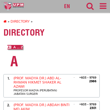
medic
EN
»
DIRECTORY
»
DIRECTORY
A ... Z
A
.
+603 - 9769
1.
(PROF. MADYA DR.) ABD AL-
2986
RHMAN HIKMET SHAKER AL
AZAWI
PROFESOR MADYA (PERUBATAN)
JABATAN SURGERI
.
+603 - 9769
2.
(PROF. MADYA DR.) ABDAH BINTI
2301
MD AKIM