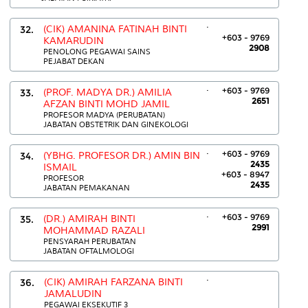
.
32.
(CIK) AMANINA FATINAH BINTI
+603 - 9769
KAMARUDIN
2908
PENOLONG PEGAWAI SAINS
PEJABAT DEKAN
.
+603 - 9769
33.
(PROF. MADYA DR.) AMILIA
2651
AFZAN BINTI MOHD JAMIL
PROFESOR MADYA (PERUBATAN)
JABATAN OBSTETRIK DAN GINEKOLOGI
.
+603 - 9769
34.
(YBHG. PROFESOR DR.) AMIN BIN
2435
ISMAIL
+603 - 8947
PROFESOR
2435
JABATAN PEMAKANAN
.
+603 - 9769
35.
(DR.) AMIRAH BINTI
2991
MOHAMMAD RAZALI
PENSYARAH PERUBATAN
JABATAN OFTALMOLOGI
.
36.
(CIK) AMIRAH FARZANA BINTI
JAMALUDIN
PEGAWAI EKSEKUTIF 3