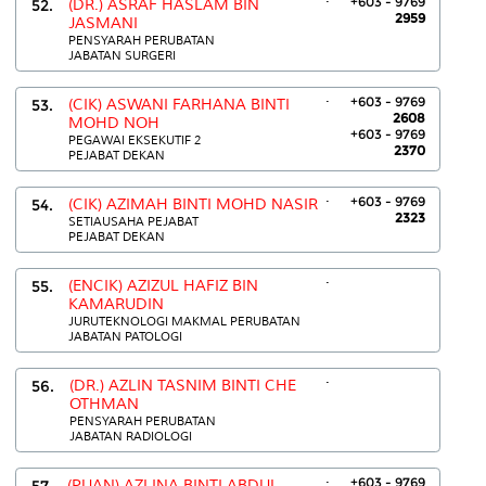
+603 - 9769
52.
(DR.) ASRAF HASLAM BIN
2959
JASMANI
PENSYARAH PERUBATAN
JABATAN SURGERI
.
+603 - 9769
53.
(CIK) ASWANI FARHANA BINTI
2608
MOHD NOH
+603 - 9769
PEGAWAI EKSEKUTIF 2
2370
PEJABAT DEKAN
.
+603 - 9769
54.
(CIK) AZIMAH BINTI MOHD NASIR
2323
SETIAUSAHA PEJABAT
PEJABAT DEKAN
.
55.
(ENCIK) AZIZUL HAFIZ BIN
KAMARUDIN
JURUTEKNOLOGI MAKMAL PERUBATAN
JABATAN PATOLOGI
.
56.
(DR.) AZLIN TASNIM BINTI CHE
OTHMAN
PENSYARAH PERUBATAN
JABATAN RADIOLOGI
.
+603 - 9769
57.
(PUAN) AZLINA BINTI ABDUL