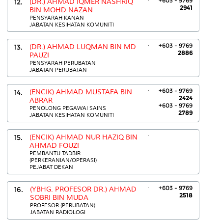
+603 - 9769
12.
(DR.) AHMAD IQMER NASHRIQ
2941
BIN MOHD NAZAN
PENSYARAH KANAN
JABATAN KESIHATAN KOMUNITI
.
+603 - 9769
13.
(DR.) AHMAD LUQMAN BIN MD
2886
PAUZI
PENSYARAH PERUBATAN
JABATAN PERUBATAN
.
+603 - 9769
14.
(ENCIK) AHMAD MUSTAFA BIN
2424
ABRAR
+603 - 9769
PENOLONG PEGAWAI SAINS
2789
JABATAN KESIHATAN KOMUNITI
.
15.
(ENCIK) AHMAD NUR HAZIQ BIN
AHMAD FOUZI
PEMBANTU TADBIR
(PERKERANIAN/OPERASI)
PEJABAT DEKAN
.
+603 - 9769
16.
(YBHG. PROFESOR DR.) AHMAD
2518
SOBRI BIN MUDA
PROFESOR (PERUBATAN)
JABATAN RADIOLOGI