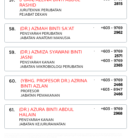
2815
RASHID
JURUTEKNIK PERUBATAN
PEJABAT DEKAN
.
+603 - 9769
58.
(DR.) AZMAH BINTI SA'AT
2962
PENSYARAH PERUBATAN
JABATAN ANATOMI MANUSIA
.
+603 - 9769
59.
(DR.) AZMIZA SYAWANI BINTI
2571
JASNI
+603 - 9769
PENSYARAH KANAN
2365
JABATAN MIKROBIOLOGI PERUBATAN
.
+603 - 9769
60.
(YBHG. PROFESOR DR.) AZRINA
2466
BINTI AZLAN
+603 - 8947
PROFESOR
2466
JABATAN PEMAKANAN
.
+603 - 9769
61.
(DR.) AZURA BINTI ABDUL
2968
HALAIN
PENSYARAH KANAN
JABATAN KEJURURAWATAN
AHMAD AKIRA BIN OMAR FAROUK:60389472303 AHTHILETCHMI A/P MARIAPPAN:03-87396869 AISHA FADHILAH BINTI ABANG ABDULLAH:0389472610 ALI JAMSYIR BIN MANSOR:03-89462483 AMIN BIN
ISMAIL:0389472435 AMRINA BINTI MOHAMAD AMIN:0389472493 ANDRY SOPHIAN ADRIS:03-89466087 ANEESA BINTI ABDUL RASHID:0386092956 ANISAH BINTI BAHAROM:03-89472424 ANITA BINTI ABDUL
RAHMAN:03-89472409 ARDIANA BINTI NAIM:0389472424 AZRINA BINTI AZLAN:03-89472466