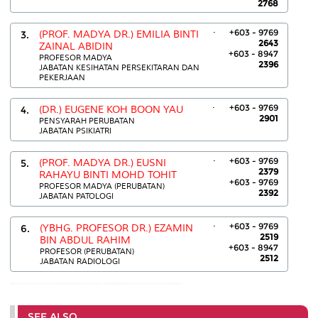
2768
.
+603 - 9769
3.
(PROF. MADYA DR.) EMILIA BINTI
2643
ZAINAL ABIDIN
+603 - 8947
PROFESOR MADYA
2396
JABATAN KESIHATAN PERSEKITARAN DAN
PEKERJAAN
.
+603 - 9769
4.
(DR.) EUGENE KOH BOON YAU
2901
PENSYARAH PERUBATAN
JABATAN PSIKIATRI
.
+603 - 9769
5.
(PROF. MADYA DR.) EUSNI
2379
RAHAYU BINTI MOHD TOHIT
+603 - 9769
PROFESOR MADYA (PERUBATAN)
2392
JABATAN PATOLOGI
.
+603 - 9769
6.
(YBHG. PROFESOR DR.) EZAMIN
2519
BIN ABDUL RAHIM
+603 - 8947
PROFESOR (PERUBATAN)
2512
JABATAN RADIOLOGI
EDDY GHADAFFIE BIN JAMIAUDDIN:03-89472459 EMILIA BINTI ZAINAL ABIDIN:0389472396 EZAMIN BIN ABDUL RAHIM:03-89472512
SEE ALSO