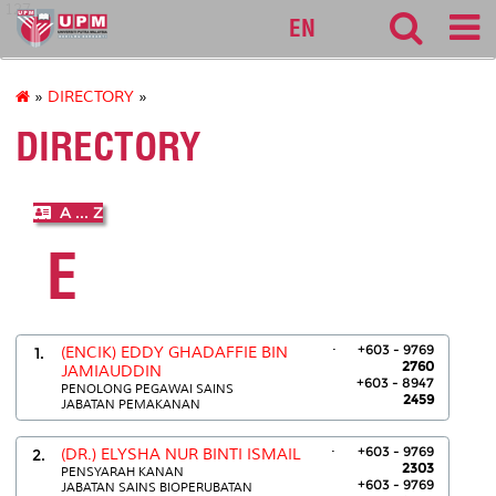
127
EN
»
DIRECTORY
»
DIRECTORY
A ... Z
E
.
+603 - 9769
1.
(ENCIK) EDDY GHADAFFIE BIN
2760
JAMIAUDDIN
+603 - 8947
PENOLONG PEGAWAI SAINS
2459
JABATAN PEMAKANAN
.
+603 - 9769
2.
(DR.) ELYSHA NUR BINTI ISMAIL
2303
PENSYARAH KANAN
+603 - 9769
JABATAN SAINS BIOPERUBATAN