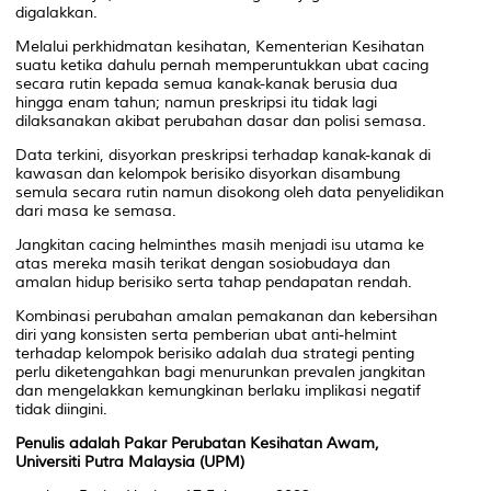
digalakkan.
Melalui perkhidmatan kesihatan, Kementerian Kesihatan
suatu ketika dahulu pernah memperuntukkan ubat cacing
secara rutin kepada semua kanak-kanak berusia dua
hingga enam tahun; namun preskripsi itu tidak lagi
dilaksanakan akibat perubahan dasar dan polisi semasa.
Data terkini, disyorkan preskripsi terhadap kanak-kanak di
kawasan dan kelompok berisiko disyorkan disambung
semula secara rutin namun disokong oleh data penyelidikan
dari masa ke semasa.
Jangkitan cacing helminthes masih menjadi isu utama ke
atas mereka masih terikat dengan sosiobudaya dan
amalan hidup berisiko serta tahap pendapatan rendah.
Kombinasi perubahan amalan pemakanan dan kebersihan
diri yang konsisten serta pemberian ubat anti-helmint
terhadap kelompok berisiko adalah dua strategi penting
perlu diketengahkan bagi menurunkan prevalen jangkitan
dan mengelakkan kemungkinan berlaku implikasi negatif
tidak diingini.
Penulis adalah Pakar Perubatan Kesihatan Awam,
Universiti Putra Malaysia (UPM)