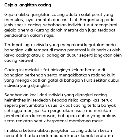
Gejala jangkitan cacing
Gejala akibat jangkitan cacing adalah sakit perut yang
memulas, loya, muntah dan cirit birit. Bergantung pada
jenis spesis cacing, sebahagian individu turut mengalami
gejala anemia (kurang darah merah) dan juga terdapat
pendarahan dalam najis.
Terdapat juga individu yang mengalami kegatalan pada
bahagian kulit tempat di mana penetrasi kulit berlaku oleh
larva cacing; atau di bahagian dubur seperti jangkitan oleh
cacing kerawit .
Cacing ini melalui sifat biologinya keluar bertelur di
bahagian berkenaan serta mengakibatkan radang kulit
yang mengakibatkan gatal di bahagian kulit sekitar dubur
individu yang dijangkiti.
Sebahagian kecil dari individu yang dijangkiti cacing
helminthes ini terdedah kepada risiko komplikasi teruk
seperti penyumbatan usus (akibat cacing terlalu banyak
sehingga menjejaskan pergerakan usus) memerlukan
pembedahan kecemasan, bahagian dubur yang prolaps
serta renjatan septik berpotensi membawa maut.
Implikasi ketara akibat jangkitan cacing adalah kesan
negatif terhadap pertumbuhan kanak-kanak terutama