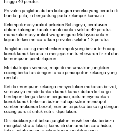
hingga 40 peratus.
Prevalen jangkitan dalam kalangan mereka yang berada di
bandar pula, ia bergantung pada kelompok komuniti.
Kelompok masyarakat pelarian Rohingnya, peratusan
dalam kalangan kanak-kanak adalah sekitar 40 peratus
manakala masyarakat warganegara Malaysia dalam
kajian terkini mencatatkan prevalen sekitar 1.8 peratus.
Jangkitan cacing memberikan impak yang besar terhadap
kanak-kanak kerana ia menjejaskan tumbesaran fizikal dan
kemampuan pembelajaran.
Melalui kajian semasa, majoriti merumuskan jangkitan
cacing berkaitan dengan tahap pendapatan keluarga yang
rendah.
Ketidakmampuan keluarga menyediakan makanan berzat,
seterusnya mendedahkan kanak-kanak dalam keluarga
berdepan dengan kesan berganda, iaitu menyebabkan
kanak-kanak terkesan bukan sahaja sukar mendapat
sumber makanan berzat, namun terpaksa bersaing dengan
cacing parasit untuk nutrisi diperlukan.
Di sebabkan julat beban jangkitan masih berlaku berbeza
mengikut strata lokasi, komuniti dan amalan cara hidup,
fokus untuk mengurangkan kadar jangkitan perlu