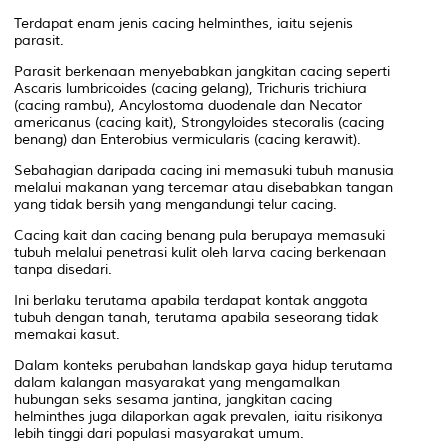
Terdapat enam jenis cacing helminthes, iaitu sejenis
parasit.
Parasit berkenaan menyebabkan jangkitan cacing seperti
Ascaris lumbricoides (cacing gelang), Trichuris trichiura
(cacing rambu), Ancylostoma duodenale dan Necator
americanus (cacing kait), Strongyloides stecoralis (cacing
benang) dan Enterobius vermicularis (cacing kerawit).
Sebahagian daripada cacing ini memasuki tubuh manusia
melalui makanan yang tercemar atau disebabkan tangan
yang tidak bersih yang mengandungi telur cacing.
Cacing kait dan cacing benang pula berupaya memasuki
tubuh melalui penetrasi kulit oleh larva cacing berkenaan
tanpa disedari.
Ini berlaku terutama apabila terdapat kontak anggota
tubuh dengan tanah, terutama apabila seseorang tidak
memakai kasut.
Dalam konteks perubahan landskap gaya hidup terutama
dalam kalangan masyarakat yang mengamalkan
hubungan seks sesama jantina, jangkitan cacing
helminthes juga dilaporkan agak prevalen, iaitu risikonya
lebih tinggi dari populasi masyarakat umum.