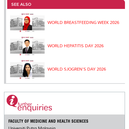
o
e
d
i
r
SEE ALSO
o
r
I
n
e
k
n
k
s
s
WORLD BREASTFEEDING WEEK 2026
WORLD HEPATITIS DAY 2026
WORLD SJOGREN’S DAY 2026
FACULTY OF MEDICINE AND HEALTH SCIENCES
Universiti Putra Malaysia