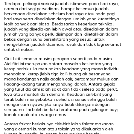
Terdapat pelbagai variasi juadah istimewa pada hari raya,
namun dari segi persediaan, hampir kesemua juadah
berkenaan disediakan sebelum hari raya atau pada pagi
hari raya serta disediakan dengan jumlah yang kuantitinya
lebih banyak dari biasa. Berdasarkan keperluan teknikal,
juadah yang disediakan lebih awal atau disediakan dalam
jumlah yang banyak perlu disimpan dan diletakkan dalam
bekas dengan suhu persekitaran yang sesuai untuk
mengelakkan juadah dicemari, rosak dan tidak lagi selamat
untuk dimakan.
Cirit-birit semasa musim perayaan seperti pada musim
Aidilfitri ini merupakan antara masalah kesihatan yang
kerap berlaku. Ia merupakan keadaan yang mana individu
mengalami kerap (lebih tiga kali) buang air besar yang
mana kandungan najis adalah cair, bercampur mukus dan
kadang-kadang turut mengandungi darah. Antara gejala
yang turut dialami ialah sakit dan tidak selesa pada perut,
loya atau muntah dan demam. Keadaan cirit-birit yang
teruk boleh menyebabkan dehidrasi serius sehingga boleh
mengancam nyawa jika ianya tidak ditangani dengan
sempurna. Ini boleh berlaku terutama pada golongan bayi,
kanak-kanak atau warga emas.
Antara faktor berlakunya cirit-birit ialah faktor makanan
yang dicemari kuman atau toksin yang dikeluarkan oleh