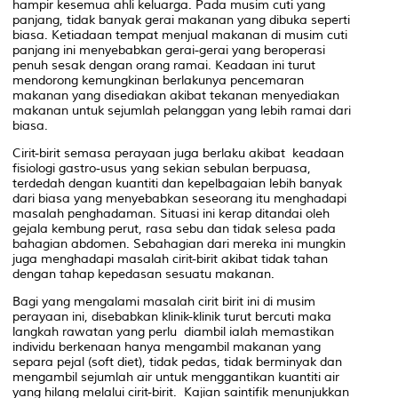
hampir kesemua ahli keluarga. Pada musim cuti yang
panjang, tidak banyak gerai makanan yang dibuka seperti
biasa. Ketiadaan tempat menjual makanan di musim cuti
panjang ini menyebabkan gerai-gerai yang beroperasi
penuh sesak dengan orang ramai. Keadaan ini turut
mendorong kemungkinan berlakunya pencemaran
makanan yang disediakan akibat tekanan menyediakan
makanan untuk sejumlah pelanggan yang lebih ramai dari
biasa.
Cirit-birit semasa perayaan juga berlaku akibat keadaan
fisiologi gastro-usus yang sekian sebulan berpuasa,
terdedah dengan kuantiti dan kepelbagaian lebih banyak
dari biasa yang menyebabkan seseorang itu menghadapi
masalah penghadaman. Situasi ini kerap ditandai oleh
gejala kembung perut, rasa sebu dan tidak selesa pada
bahagian abdomen. Sebahagian dari mereka ini mungkin
juga menghadapi masalah cirit-birit akibat tidak tahan
dengan tahap kepedasan sesuatu makanan.
Bagi yang mengalami masalah cirit birit ini di musim
perayaan ini, disebabkan klinik-klinik turut bercuti maka
langkah rawatan yang perlu diambil ialah memastikan
individu berkenaan hanya mengambil makanan yang
separa pejal (soft diet), tidak pedas, tidak berminyak dan
mengambil sejumlah air untuk menggantikan kuantiti air
yang hilang melalui cirit-birit. Kajian saintifik menunjukkan