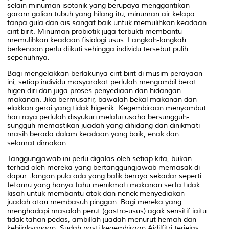
selain minuman isotonik yang berupaya menggantikan
garam galian tubuh yang hilang itu, minuman air kelapa
tanpa gula dan ais sangat baik untuk memulihkan keadaan
cirit birit. Minuman probiotik juga terbukti membantu
memulihkan keadaan fisiologi usus. Langkah-langkah
berkenaan perlu diikuti sehingga individu tersebut pulih
sepenuhnya.
Bagi mengelakkan berlakunya cirit-birit di musim perayaan
ini, setiap individu masyarakat perlulah mengambil berat
higen diri dan juga proses penyediaan dan hidangan
makanan. Jika bermusafir, bawalah bekal makanan dan
elakkan gerai yang tidak higenik. Kegembiraan menyambut
hari raya perlulah disyukuri melalui usaha bersungguh-
sungguh memastikan juadah yang dihidang dan dinikmati
masih berada dalam keadaan yang baik, enak dan
selamat dimakan.
Tanggungjawab ini perlu digalas oleh setiap kita, bukan
terhad oleh mereka yang bertanggungjawab memasak di
dapur. Jangan pula ada yang balik beraya sekadar seperti
tetamu yang hanya tahu menikmati makanan serta tidak
kisah untuk membantu atok dan nenek menyediakan
juadah atau membasuh pinggan. Bagi mereka yang
menghadapi masalah perut (gastro-usus) agak sensitif iaitu
tidak tahan pedas, ambillah juadah menurut hemah dan
kebijaksanaan. Sudah pasti kegembiraan Aidilfitri terjejas