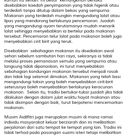
kuman itu sendiri. Ini besar kemungkinan berlaku
disebabkan kaedah penyimpanan yang tidak higenik atau
terdedah tanpa ditutup dalam bekas yang sempurna.
Makanan yang terdedah mungkin mengundang lalat atau
lipas yang mendorong berlakunya pencemaran. Juadah
yang mengandungi ayam terutamanya mudah menarik
lalat sehingga menyebabkan ia bertelur pada makanan
tersebut. Pencemaran telur lalat pada makanan boleh juga
menyebabkan cirit birit yang teruk.
Disebabkan sebahagian makanan itu disediakan awal
sehari sebelum sambutan hari raya, sekiranya ia tidak
melalui proses pemanasan semula yang sempurna atau
langsung tidak dipanaskan, ini turut menyebabkan
sebahagian kandungan makanan tersebut menjadi rosak
dan tidak lagi selamat dimakan. Makanan yang telah basi
mengandungi toksin yang boleh menyebabkan cirit-birit
seterusnya boleh menyebabkan berlakunya keracunan
makanan. Selain itu, tradisi bertukar-tukar juadah jika tidak
dilakukan dengan dalam julat waktu hayat makanan atau
tidak disimpan dengan baik, turut berpotensi mencemarkan
makanan.
Musim Aidilfitri juga merupakan musim di mana ramai
individu masyarakat keluar berziarah dan ini melibatkan
perjalanan dari satu tempat ke tempat yang lain. Tradisi ini
tidak terhad pada pasangan suami isteri tetapi melibatkan