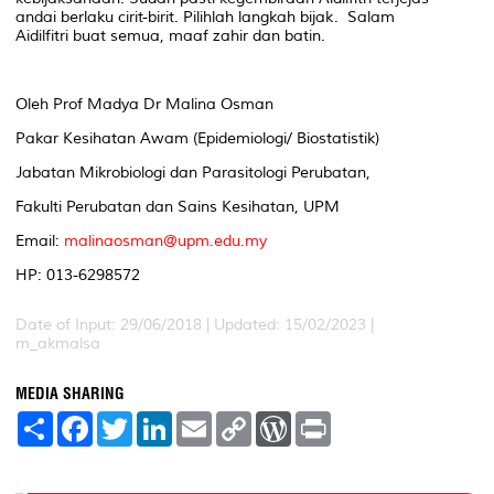
andai berlaku cirit-birit. Pilihlah langkah bijak. Salam
Aidilfitri buat semua, maaf zahir dan batin.
Oleh Prof Madya Dr Malina Osman
Pakar Kesihatan Awam (Epidemiologi/ Biostatistik)
Jabatan Mikrobiologi dan Parasitologi Perubatan,
Fakulti Perubatan dan Sains Kesihatan, UPM
Email:
malinaosman@upm.edu.my
HP: 013-6298572
Date of Input: 29/06/2018 | Updated: 15/02/2023 |
m_akmalsa
MEDIA SHARING
S
F
T
L
E
C
W
P
h
a
w
i
m
o
o
r
a
c
i
n
a
p
r
i
r
e
t
k
i
y
d
n
e
b
t
e
l
L
P
t