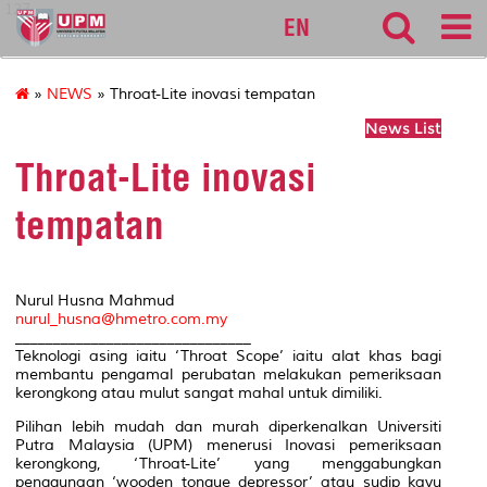
127
EN
»
NEWS
» Throat-Lite inovasi tempatan
News List
Throat-Lite inovasi
tempatan
Nurul Husna Mahmud
nurul_husna@hmetro.com.my
_______________________________
Teknologi asing iaitu ‘Throat Scope’ iaitu alat khas bagi
membantu pengamal perubatan melakukan pemeriksaan
kerongkong atau mulut sangat mahal untuk dimiliki.
Pilihan lebih mudah dan murah diperkenalkan Universiti
Putra Malaysia (UPM) menerusi Inovasi pemeriksaan
kerongkong, ‘Throat-Lite’ yang menggabungkan
penggunaan ‘wooden tongue depressor’ atau sudip kayu