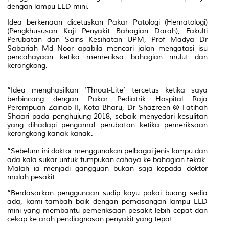
dengan lampu LED mini.
Idea berkenaan dicetuskan Pakar Patologi (Hematologi)
(Pengkhususan Kaji Penyakit Bahagian Darah), Fakulti
Perubatan dan Sains Kesihatan UPM, Prof Madya Dr
Sabariah Md Noor apabila mencari jalan mengatasi isu
pencahayaan ketika memeriksa bahagian mulut dan
kerongkong.
“Idea menghasilkan ‘Throat-Lite’ tercetus ketika saya
berbincang dengan Pakar Pediatrik Hospital Raja
Perempuan Zainab II, Kota Bharu, Dr Shazreen @ Fatihah
Shaari pada penghujung 2018, sebaik menyedari kesulitan
yang dihadapi pengamal perubatan ketika pemeriksaan
kerongkong kanak-kanak.
“Sebelum ini doktor menggunakan pelbagai jenis lampu dan
ada kala sukar untuk tumpukan cahaya ke bahagian tekak.
Malah ia menjadi gangguan bukan saja kepada doktor
malah pesakit.
“Berdasarkan penggunaan sudip kayu pakai buang sedia
ada, kami tambah baik dengan pemasangan lampu LED
mini yang membantu pemeriksaan pesakit lebih cepat dan
cekap ke arah pendiagnosan penyakit yang tepat.