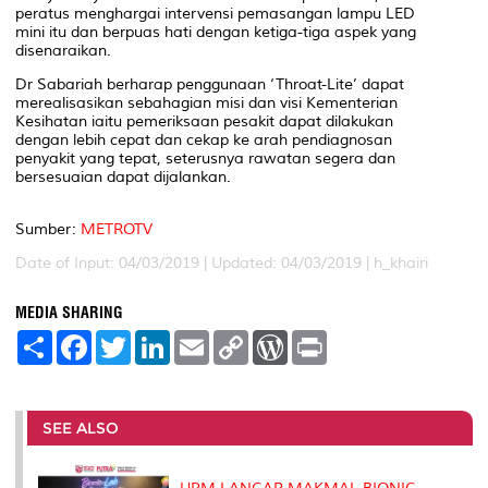
peratus menghargai intervensi pemasangan lampu LED
mini itu dan berpuas hati dengan ketiga-tiga aspek yang
disenaraikan.
Dr Sabariah berharap penggunaan ‘Throat-Lite’ dapat
merealisasikan sebahagian misi dan visi Kementerian
Kesihatan iaitu pemeriksaan pesakit dapat dilakukan
dengan lebih cepat dan cekap ke arah pendiagnosan
penyakit yang tepat, seterusnya rawatan segera dan
bersesuaian dapat dijalankan.
Sumber:
METROTV
Date of Input: 04/03/2019 |
Updated: 04/03/2019 | h_khairi
MEDIA SHARING
S
F
T
L
E
C
W
P
h
a
w
i
m
o
o
r
a
c
i
n
a
p
r
i
r
e
t
k
i
y
d
n
e
b
t
e
l
L
P
t
o
e
d
i
r
SEE ALSO
o
r
I
n
e
k
n
k
s
s