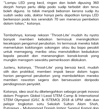
“Lampu LED yang kecil, ringan dan boleh dipusing 360
darjah hanya perlu diklip pada sudip terbabit dan terus
boleh diguna. Ia tidak menjadi bebanan kerana sudip itu
sudah sedia ada, doktor hanya perlu dapatkan lampu LED
berkenaan pada kos serendah 70 sen menerusi pembelian
dalam talian,” katanya.
Tambahnya, konsep rekaan ‘Throat-Lite’ mudah itu nyata
banyak memberi kebaikan termasuk meningkatkan
kecekapan pengamal perubatan. Ini termasuk mereka tidak
memerlukan kakitangan sokongan atau ibu bapa pesakit
untuk memegang, meriba atau menstabilkan kedudukan
kepala pesakit dan menenangkan kanak-kanak yang
mungkin meragam sewaktu pemeriksaan dilakukan.
Justeru, katanya, ‘Throat-Lite’ yang bersaiz kecil, mudah
alih dan praktikal, memberi impak besar dalam tugas
harian pengamal perubatan yang membolehkan mereka
memberi rawatan segera dan bersesuaian daripada
pendiagnosan penyakit.
Katanya, idea asal itu diketengahkan sebagai projek inovasi
dalam Program Global I-Lead STEM Camp & International
STEM Olympiad (GISC & ISTEMO) 2018 di UPM oleh dua
pelajar tingkatan satu Sekolah Sultan Alam Shah,
Putrajaya - Muhammad Danish Imtiaz Syamul Kamal dan