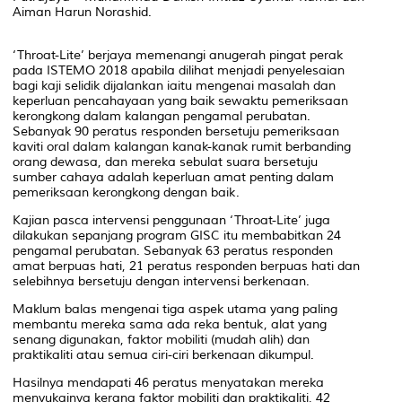
Aiman Harun Norashid.
‘Throat-Lite’ berjaya memenangi anugerah pingat perak
pada ISTEMO 2018 apabila dilihat menjadi penyelesaian
bagi kaji selidik dijalankan iaitu mengenai masalah dan
keperluan pencahayaan yang baik sewaktu pemeriksaan
kerongkong dalam kalangan pengamal perubatan.
Sebanyak 90 peratus responden bersetuju pemeriksaan
kaviti oral dalam kalangan kanak-kanak rumit berbanding
orang dewasa, dan mereka sebulat suara bersetuju
sumber cahaya adalah keperluan amat penting dalam
pemeriksaan kerongkong dengan baik.
Kajian pasca intervensi penggunaan ‘Throat-Lite’ juga
dilakukan sepanjang program GISC itu membabitkan 24
pengamal perubatan. Sebanyak 63 peratus responden
amat berpuas hati, 21 peratus responden berpuas hati dan
selebihnya bersetuju dengan intervensi berkenaan.
Maklum balas mengenai tiga aspek utama yang paling
membantu mereka sama ada reka bentuk, alat yang
senang digunakan, faktor mobiliti (mudah alih) dan
praktikaliti atau semua ciri-ciri berkenaan dikumpul.
Hasilnya mendapati 46 peratus menyatakan mereka
menyukainya kerana faktor mobiliti dan praktikaliti, 42